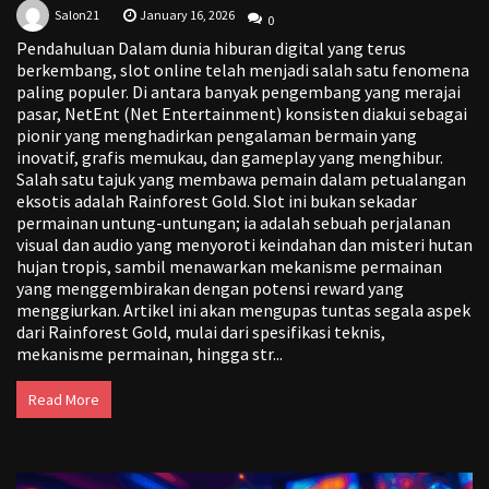
Salon21
January 16, 2026
0
Pendahuluan Dalam dunia hiburan digital yang terus
berkembang, slot online telah menjadi salah satu fenomena
paling populer. Di antara banyak pengembang yang merajai
pasar, NetEnt (Net Entertainment) konsisten diakui sebagai
pionir yang menghadirkan pengalaman bermain yang
inovatif, grafis memukau, dan gameplay yang menghibur.
Salah satu tajuk yang membawa pemain dalam petualangan
eksotis adalah Rainforest Gold. Slot ini bukan sekadar
permainan untung-untungan; ia adalah sebuah perjalanan
visual dan audio yang menyoroti keindahan dan misteri hutan
hujan tropis, sambil menawarkan mekanisme permainan
yang menggembirakan dengan potensi reward yang
menggiurkan. Artikel ini akan mengupas tuntas segala aspek
dari Rainforest Gold, mulai dari spesifikasi teknis,
mekanisme permainan, hingga str...
Read More