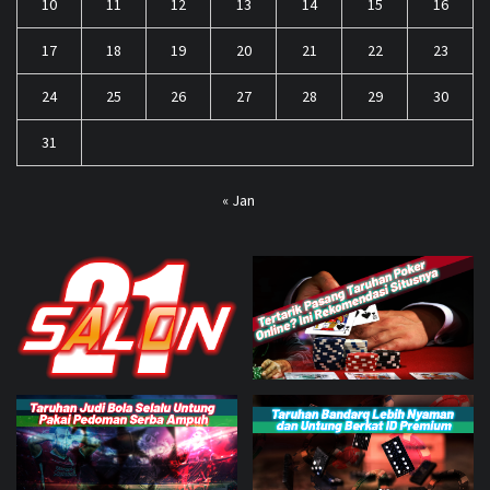
10
11
12
13
14
15
16
17
18
19
20
21
22
23
24
25
26
27
28
29
30
31
« Jan