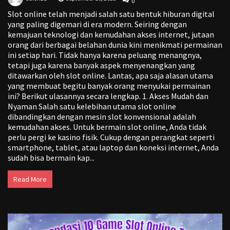
0
Slot online telah menjadi salah satu bentuk hiburan digital
yang paling digemari di era modern. Seiring dengan
kemajuan teknologi dan kemudahan akses internet, jutaan
orang dari berbagai belahan dunia kini menikmati permainan
ini setiap hari. Tidak hanya karena peluang menangnya,
tetapi juga karena banyak aspek menyenangkan yang
ditawarkan oleh slot online. Lantas, apa saja alasan utama
yang membuat begitu banyak orang menyukai permainan
ini? Berikut ulasannya secara lengkap. 1. Akses Mudah dan
Nyaman Salah satu kelebihan utama slot online
dibandingkan dengan mesin slot konvensional adalah
kemudahan akses. Untuk bermain slot online, Anda tidak
perlu pergi ke kasino fisik. Cukup dengan perangkat seperti
smartphone, tablet, atau laptop dan koneksi internet, Anda
sudah bisa bermain kap...
Read More