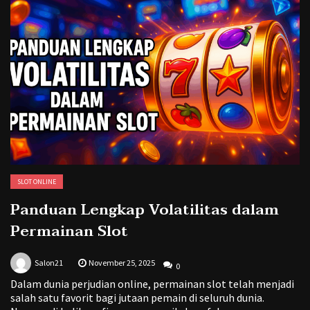
SLOT ONLINE
Panduan Lengkap Volatilitas dalam
Permainan Slot
Salon21
November 25, 2025
0
Dalam dunia perjudian online, permainan slot telah menjadi
salah satu favorit bagi jutaan pemain di seluruh dunia.