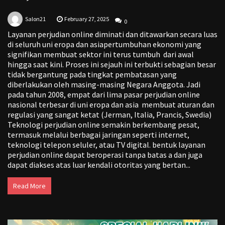
Salon21
February 27, 2025
0
Layanan perjudian online diminati dan ditawarkan secara luas
di seluruh uni eropa dan asiapertumbuhan ekonomi yang
signifikan membuat sektor ini terus tumbuh dari awal
hingga saat kini. Proses ini sejauh ini terbukti sebagian besar
tidak bergantung pada tingkat pembatasan yang
diberlakukan oleh masing-masing Negara Anggota. Jadi
pada tahun 2008, empat dari lima pasar perjudian online
nasional terbesar di uni eropa dan asia membuat aturan dan
regulasi yang sangat ketat (Jerman, Italia, Prancis, Swedia)
Teknologi perjudian online semakin berkembang pesat,
termasuk melalui berbagai jaringan seperti internet,
teknologi telepon seluler, atau TV digital. bentuk layanan
perjudian online dapat beroperasi tanpa batas a dan juga
dapat diakses atas luar kendali otoritas yang bertan...
Read More