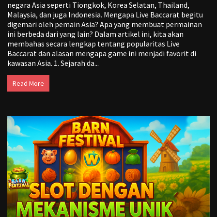
negara Asia seperti Tiongkok, Korea Selatan, Thailand,
Malaysia, dan juga Indonesia. Mengapa Live Baccarat begitu
digemari oleh pemain Asia? Apa yang membuat permainan
ini berbeda dari yang lain? Dalam artikel ini, kita akan
membahas secara lengkap tentang popularitas Live
Baccarat dan alasan mengapa game ini menjadi favorit di
kawasan Asia. 1. Sejarah da...
Read More