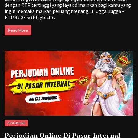
dengan RTP tertinggi yang layak dimainkan bagi kamu yang
ingin memaksimalkan peluang menang. 1. Ugga Bugga –
RTP 99.07% (Playtech) ...
Read More
SLOT ONLINE
Perjudian Online Di Pasar Internal