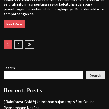
seluruh informasi penting sesuai kebutuhan dari para
pemula agar memahami fitur lengkapnya. Mulai dari aktivasi
sampai dengan da...
Read More
Posts
1
2
pagination
Search
Search
Recent Posts
{ Rainforest Gold ®} keindahan hujan tropis Slot Online
Pengembang NetEnt