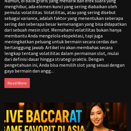
Namun, di balik grafis yang menarik dan efek suara yang
menghibur, ada elemen kunci yang sering diabaikan oleh
pemula: volatilitas. Volatilitas, atau yang sering disebut
sebagai variance, adalah faktor yang menentukan seberapa
sering dan seberapa besar kemenangan yang bisa didapatkan
dari sebuah mesin slot. Memahami volatilitas bukan hanya
membantu Anda mengelola ekspektasi, tapi juga
meningkatkan peluang untuk bermain secara cerdas dan
bertanggung jawab. Artikel ini akan membahas secara
lengkap tentang volatilitas dalam permainan slot, mulai
dari definisi dasar hingga strategi praktis. Dengan
pengetahuan ini, Anda bisa memilih slot yang sesuai dengan
gaya bermain dan angg...
Read More