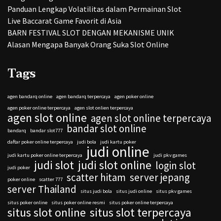
Panduan Lengkap Volatilitas dalam Permainan Slot
Live Baccarat Game Favorit di Asia
BARN FESTIVAL SLOT DENGAN MEKANISME UNIK
Alasan Mengapa Banyak Orang Suka Slot Online
Tags
agen bandarq online
agen bandarq terpercaya
agen poker online
agen poker online terpercaya
agen slot onlien terpercaya
agen slot online
agen slot online terpercaya
bandar slot online
bandarq
bandar slot777
daftar poker online terpercaya
judi bola
judi kartu poker
judi online
judi kartu poker online terpercaya
judi pkv games
judi slot
judi slot online
login slot
judi poker
scatter hitam
server jepang
poker online
scatter 777
server Thailand
situs judi bola
situs judi online
situs pkv games
situs poker online
situs poker online resmi
situs poker online terpercaya
situs slot online
situs slot terpercaya