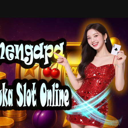
t Online Terbaik dengan RTP Tertinggi
ndahan hujan tropis Slot Online Pengembang NetEnt
itas dalam Permainan Slot
t di Asia