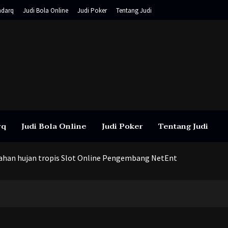
ndarq
Judi Bola Online
Judi Poker
Tentang Judi
ENGAN MEKANISME UNIK
rq
Judi Bola Online
Judi Poker
Tentang Judi
rang Suka Slot Online
t Online Terbaik dengan RTP Tertinggi
ndahan hujan tropis Slot Online Pengembang NetEnt
itas dalam Permainan Slot
t di Asia
ENGAN MEKANISME UNIK
rang Suka Slot Online