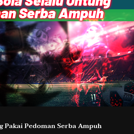
ung Pakai Pedoman Serba Ampuh