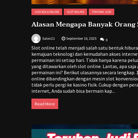
JUDI BOLA ONLINE
SLOT ONLINE
TENTANG JUDI
Alasan Mengapa Banyak Orang S
Salon21
September 16, 2025
0
Slot online telah menjadi salah satu bentuk hibura
kemajuan teknologi dan kemudahan akses internet,
permainan ini setiap hari. Tidak hanya karena p
yang ditawarkan oleh slot online. Lantas, apa sa
permainan ini? Berikut ulasannya secara lengkap.
online dibandingkan dengan mesin slot konvensio
tidak perlu pergi ke kasino fisik. Cukup dengan pe
internet, Anda sudah bisa bermain kap...
Read More