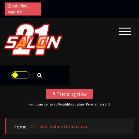
Skip
Saturday,
to
August 8
content
BARN FESTIVAL SLOT DENGAN MEKANISME UNIK
Alasan Mengapa Banyak Orang Suka Slot Online
Rekomendasi 10 Game Slot Online Terbaik dengan RTP Tertinggi
Trending Now
{ Rainforest Gold ®} keindahan hujan tropis Slot Online Pengembang NetEnt
Panduan Lengkap Volatilitas dalam Permainan Slot
Live Baccarat Game Favorit di Asia
BARN FESTIVAL SLOT DENGAN MEKANISME UNIK
>>
slot online terpercaya
Home
Alasan Mengapa Banyak Orang Suka Slot Online