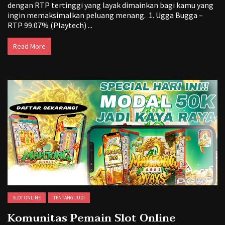
dengan RTP tertinggi yang layak dimainkan bagi kamu yang
ingin memaksimalkan peluang menang. 1. Ugga Bugga –
RTP 99.07% (Playtech) ...
Read More
SLOT ONLINE
TENTANG JUDI
Komunitas Pemain Slot Online