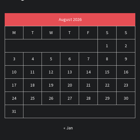
August 2026
M
T
W
T
F
S
S
1
2
3
4
5
6
7
8
9
10
11
12
13
14
15
16
17
18
19
20
21
22
23
24
25
26
27
28
29
30
31
« Jan