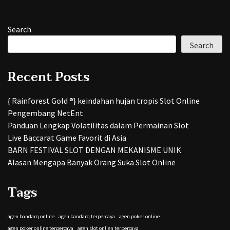
Search
Search
Recent Posts
{ Rainforest Gold ®} keindahan hujan tropis Slot Online
Pengembang NetEnt
Panduan Lengkap Volatilitas dalam Permainan Slot
Live Baccarat Game Favorit di Asia
BARN FESTIVAL SLOT DENGAN MEKANISME UNIK
Alasan Mengapa Banyak Orang Suka Slot Online
Tags
agen bandarq online
agen bandarq terpercaya
agen poker online
agen poker online terpercaya
agen slot onlien terpercaya