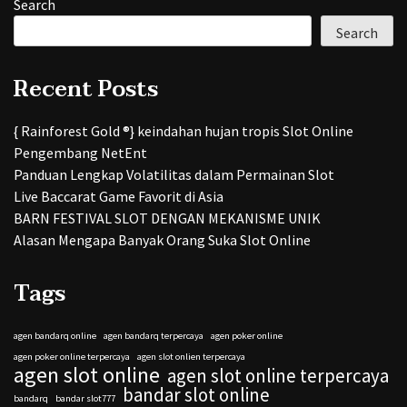
Search
Search
Recent Posts
{ Rainforest Gold ®} keindahan hujan tropis Slot Online
Pengembang NetEnt
Panduan Lengkap Volatilitas dalam Permainan Slot
Live Baccarat Game Favorit di Asia
BARN FESTIVAL SLOT DENGAN MEKANISME UNIK
Alasan Mengapa Banyak Orang Suka Slot Online
Tags
agen bandarq online
agen bandarq terpercaya
agen poker online
agen poker online terpercaya
agen slot onlien terpercaya
agen slot online
agen slot online terpercaya
bandar slot online
bandarq
bandar slot777