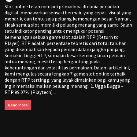
Slot online telah menjadi primadona di dunia perjudian
digital, menawarkan sensasi bermain yang cepat, visual yang
menarik, dan tentu saja peluang kemenangan besar. Namun,
tidak semua slot memiliki peluang menang yang sama. Salah
satu indikator penting untuk mengukur potensi
kemenangan sebuah game slot adalah RTP (Return to
Player). RTP adalah persentase teoretis dari total taruhan
yang dikembalikan kepada pemain dalam jangka panjang.
Semakin tinggi RTP, semakin besar kemungkinan pemain
untuk menang, meski tetap bergantung pada
keberuntungan dan volatilitas permainan. Dalam artikel ini,
kami mengulas secara lengkap 7 game slot online terbaik
dengan RTP tertinggi yang layak dimainkan bagi kamu yang
ingin memaksimalkan peluang menang. 1. Ugga Bugga –
RTP 99.07% (Playtech) ...
Read More