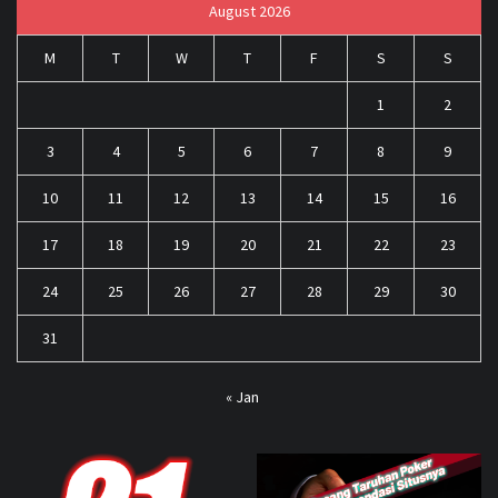
August 2026
M
T
W
T
F
S
S
1
2
3
4
5
6
7
8
9
10
11
12
13
14
15
16
17
18
19
20
21
22
23
24
25
26
27
28
29
30
31
« Jan