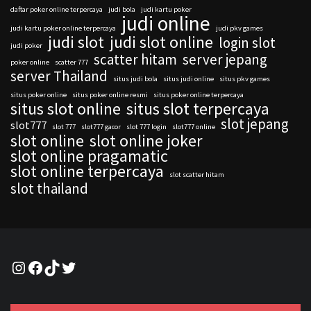
daftar poker online terpercaya
judi bola
judi kartu poker
judi online
judi kartu poker online terpercaya
judi pkv games
judi slot
judi slot online
login slot
judi poker
scatter hitam
server jepang
poker online
scatter 777
server Thailand
situs judi bola
situs judi online
situs pkv games
situs poker online
situs poker online resmi
situs poker online terpercaya
situs slot online
situs slot terpercaya
slot jepang
slot777
slot 777
slot777 gacor
slot 777 login
slot777 online
slot online
slot online joker
slot online pragamatic
slot online terpercaya
slot scatter hitam
slot thailand
Instagram
Facebook
TikTok
Twitter