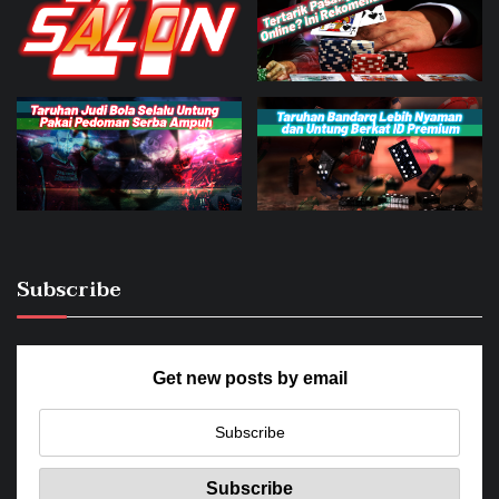
Subscribe
Get new posts by email