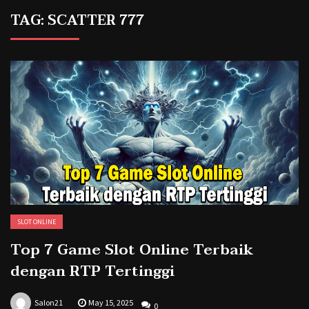
Alasan Mengapa Banyak Orang Suka Slot Online
TAG:
SCATTER 777
Rekomendasi 10 Game Slot Online Terbaik dengan RTP Tertinggi
{ Rainforest Gold ®} keindahan hujan tropis Slot Online Pengembang NetEnt
Panduan Lengkap Volatilitas dalam Permainan Slot
Live Baccarat Game Favorit di Asia
SLOT ONLINE
Top 7 Game Slot Online Terbaik
dengan RTP Tertinggi
Salon21
May 15, 2025
0