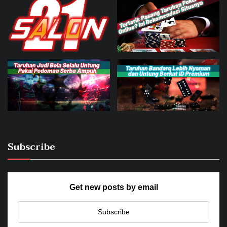
Subscribe
Get new posts by email