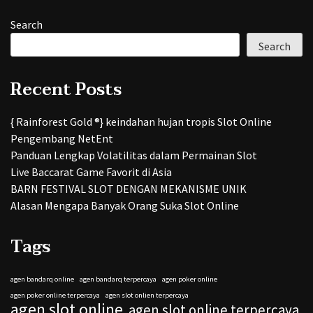
Search
Search
Recent Posts
{ Rainforest Gold ®} keindahan hujan tropis Slot Online
Pengembang NetEnt
Panduan Lengkap Volatilitas dalam Permainan Slot
Live Baccarat Game Favorit di Asia
BARN FESTIVAL SLOT DENGAN MEKANISME UNIK
Alasan Mengapa Banyak Orang Suka Slot Online
Tags
agen bandarq online
agen bandarq terpercaya
agen poker online
agen poker online terpercaya
agen slot onlien terpercaya
agen slot online
agen slot online terpercaya