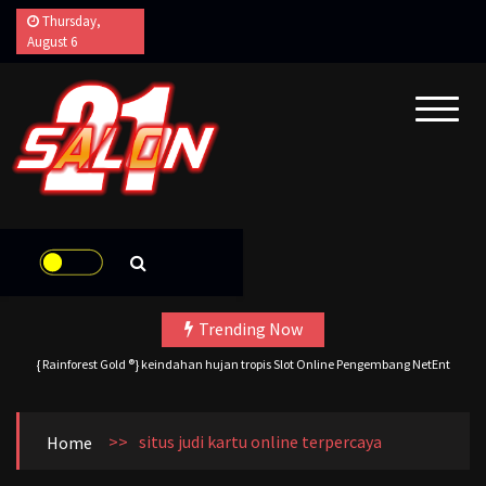
Skip
Thursday,
to
August 6
content
BARN FESTIVAL SLOT DENGAN MEKANISME UNIK
Alasan Mengapa Banyak Orang Suka Slot Online
Trending Now
Rekomendasi 10 Game Slot Online Terbaik dengan RTP Tertinggi
{ Rainforest Gold ®} keindahan hujan tropis Slot Online Pengembang NetEnt
Panduan Lengkap Volatilitas dalam Permainan Slot
Live Baccarat Game Favorit di Asia
>>
situs judi kartu online terpercaya
Home
BARN FESTIVAL SLOT DENGAN MEKANISME UNIK